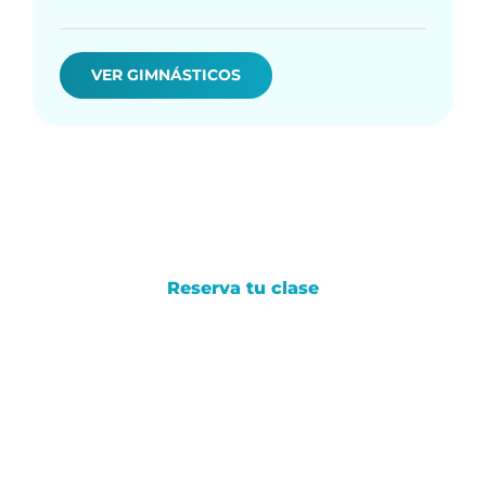
VER GIMNÁSTICOS
Reserva tu clase
Haz tu reserva
600 metros cuadrados equipados con material
de primera calidad para que entrenes sin
esperas y de forma segura. Descubre el espacio